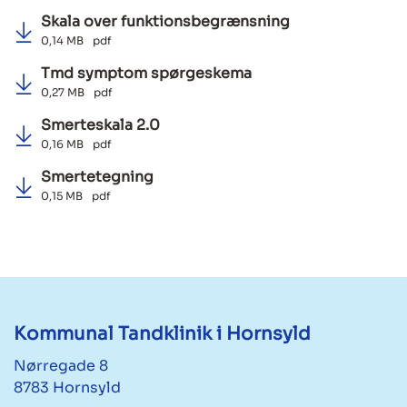
Skala over funktionsbegrænsning
0,14 MB
pdf
Tmd symptom spørgeskema
0,27 MB
pdf
Smerteskala 2.0
0,16 MB
pdf
Smertetegning
0,15 MB
pdf
Kommunal Tandklinik i Hornsyld
Nørregade 8
8783 Hornsyld