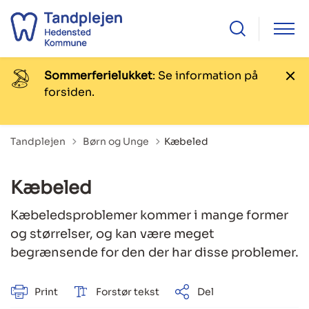
Sommerferielukket
: Se information på
forsiden.
Tilbage til
Tandplejen
Børn og Unge
Kæbeled
Kæbeled
Kæbeledsproblemer kommer i mange former
og størrelser, og kan være meget
begrænsende for den der har disse problemer.
Print
Forstør tekst
Del